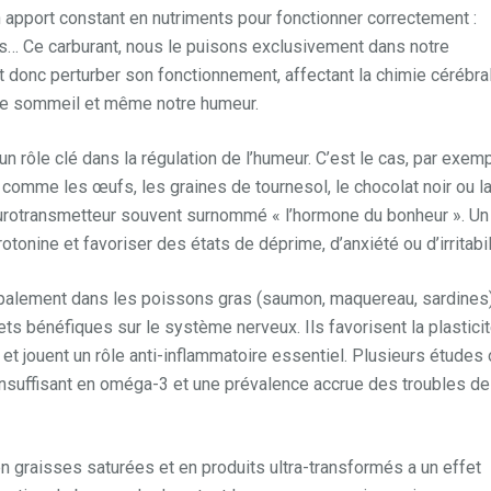
n apport constant en nutriments pour fonctionner correctement :
és… Ce carburant, nous le puisons exclusivement dans notre
t donc perturber son fonctionnement, affectant la chimie cérébra
tre sommeil et même notre humeur.
 rôle clé dans la régulation de l’humeur. C’est le cas, par exemp
comme les œufs, les graines de tournesol, le chocolat noir ou l
 neurotransmetteur souvent surnommé « l’hormone du bonheur ». Un
onine et favoriser des états de déprime, d’anxiété ou d’irritabil
ipalement dans les poissons gras (saumon, maquereau, sardines)
fets bénéfiques sur le système nerveux. Ils favorisent la plastici
et jouent un rôle anti-inflammatoire essentiel. Plusieurs études 
 insuffisant en oméga-3 et une prévalence accrue des troubles de
 en graisses saturées et en produits ultra-transformés a un effet