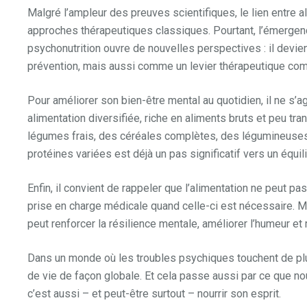
Malgré l’ampleur des preuves scientifiques, le lien entre 
approches thérapeutiques classiques. Pourtant, l’émergenc
psychonutrition ouvre de nouvelles perspectives : il dev
prévention, mais aussi comme un levier thérapeutique com
Pour améliorer son bien-être mental au quotidien, il ne s’ag
alimentation diversifiée, riche en aliments bruts et peu t
légumes frais, des céréales complètes, des légumineuses,
protéines variées est déjà un pas significatif vers un équili
Enfin, il convient de rappeler que l’alimentation ne peut pa
prise en charge médicale quand celle-ci est nécessaire. Mai
peut renforcer la résilience mentale, améliorer l’humeur et 
Dans un monde où les troubles psychiques touchent de plu
de vie de façon globale. Et cela passe aussi par ce que no
c’est aussi – et peut-être surtout – nourrir son esprit.