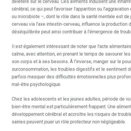
délétère sur le cerveau. Ces aliments induisent une inflam
cérébral, ce qui peut favoriser l’apparition ou l’aggravatio
ou microbiote –, dont le rôle dans la santé mentale est de 
cerveau via l’axe intestin-cerveau, influence la production
déséquilibrée peut ainsi contribuer à l’émergence de trou
Il est également intéressant de noter que l’acte alimentai
calme, avec attention, en prenant le temps de savourer les 
son corps et à ses besoins. À l’inverse, manger sur le pouc
surconsommation, les troubles digestifs et le sentiment 
parfois masquer des difficultés émotionnelles plus profond
mal-être psychologique.
Chez les adolescents et les jeunes adultes, période de vuln
bien-être mental est particulièrement frappant. Une alimen
développement cérébral et accroître les risques de trouble
saines peuvent jouer un rôle protecteur non négligeable.