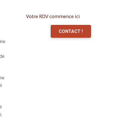
Votre RDV commence ici
CONTACT !
une
 de
une
ui
e
s,