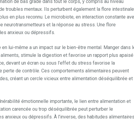
mation de bas grade dans tout le corps, y compris au niveau
n de troubles mentaux. Ils perturbent également la flore intestinal
plus en plus reconnu. Le microbiote, en interaction constante ave
 de neurotransmetteurs et la réponse au stress. Une flore
bles anxieux ou dépressifs.
re en lui-même a un impact sur le bien-être mental. Manger dans l
aliments, stimule la digestion et favorise un rapport plus apaisé
e, devant un écran ou sous l’effet du stress favorise la
de perte de contrôle. Ces comportements alimentaires peuvent
es, créant un cercle vicieux entre alimentation déséquilibrée et
érabilité émotionnelle importante, le lien entre alimentation et
tation carencée ou trop déséquilibrée peut perturber le
s anxieux ou dépressifs. À l’inverse, des habitudes alimentaire