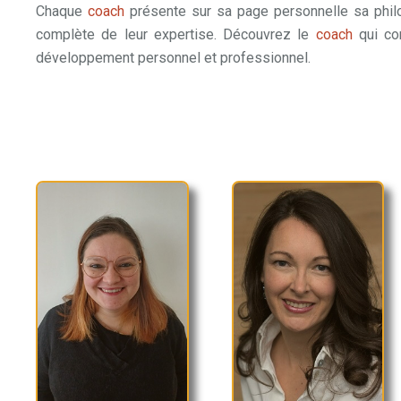
Chaque
coach
présente sur sa page personnelle sa phil
complète de leur expertise. Découvrez le
coach
qui co
développement personnel et professionnel.
Coaches de Vie à Namur
Bruxelles