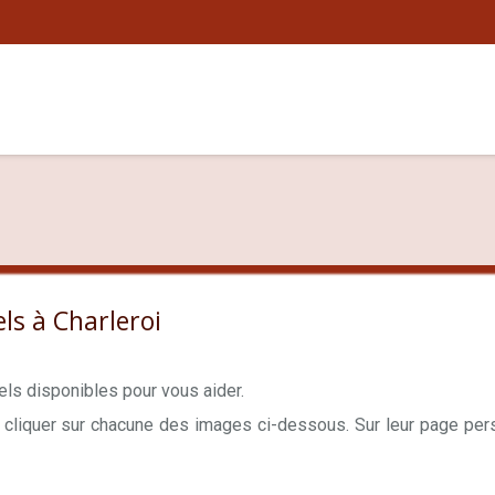
ls à Charleroi
els disponibles pour vous aider.
Coaches de Vie à Bruxelles
cliquer sur chacune des images ci-dessous. Sur leur page pers