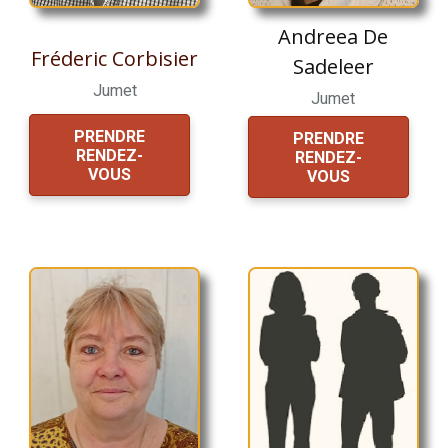
Andreea De
Fréderic Corbisier
Sadeleer
Jumet
Jumet
PRENDRE
PRENDRE
RENDEZ-
RENDEZ-
VOUS
VOUS