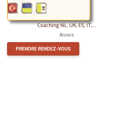
Coaching NL, UK, ES, IT,...
Anvers
PRENDRE RENDEZ-VOUS
Coaches professionnels Anvers
Coaches
professionnels Anvers