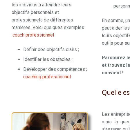
les individus à atteindre leurs
personn
objectifs personnels et
professionnels de différentes
En somme, u
manières. Voici quelques exemples
peut aider les
:
coach professionnel
brabant
leurs objectif
outils pour s
Définir des objectifs clairs ;
Parcourez le
Identifier les obstacles ;
et trouvez l
Développer des compétences ;
convient !
coaching professionnel
brabant
Quelle e
Les entrepris
mais la ques
s’assurer qu’