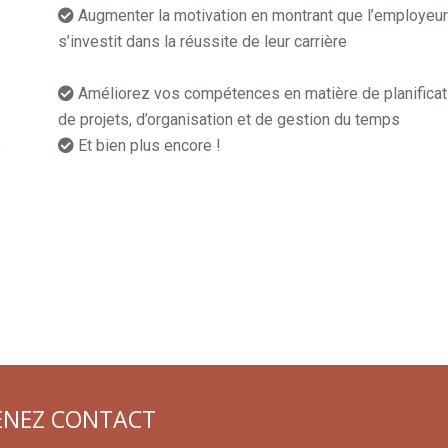
Augmenter la motivation en montrant que l’employeu
s’investit dans la réussite de leur carrière
coach
professionnel brabant
Améliorez vos compétences en matière de planificat
de projets, d’organisation et de gestion du temps
s
Et bien plus encore !
coach professionnel
h
nel Brabant
ENEZ CONTACT