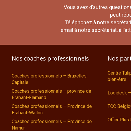
Vous avez d’autres questions
peut rép
Téléphonez à notre secrétar
email à notre secrétariat, à l’
Nos coaches professionnels
Nos par
Centre Tul
Coaches professionnels – Bruxelles
bien-être
Capitale
Coaches professionnels – province de
Logidesk –
Brabant-Flamand
Coaches professionnels – Province de
TCC Belgiq
Brabant-Wallon
OfficePlus
Coaches professionnels – Province de
Namur