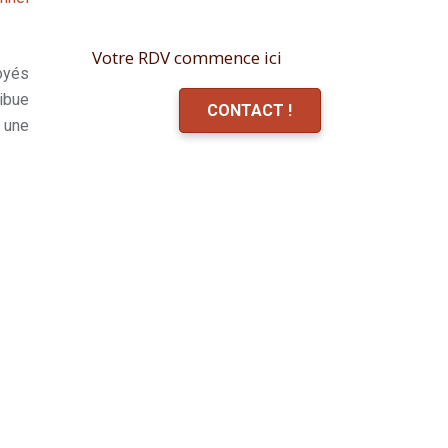
Votre RDV commence ici
oyés
ibue
CONTACT !
 une