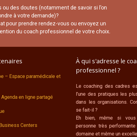
 ou des doutes (notamment de savoir si l’on
ondre à votre demande)?
iat pour prendre rendez-vous ou envoyez un
attention du coach professionnel de votre choix.
tenaires
À qui s'adresse le co
professionnel ?
ipe – Espace paramédicale et
Le coaching des cadres es
l’une des pratiques les plu
 Agenda en ligne partagé
dans les organisations. C
se fait-il ?
ue
Eh bien, même si vous
 Business Centers
personne très performante
domaine et même un excelle