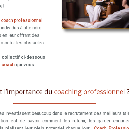
el.
n
coach professionnel
 individus à atteindre
s en leur offrant des
urmonter les obstacles.
 collectif ci-dessous
e
coach
qui vous
st l’importance du
coaching professionnel
es investissent beaucoup dans le recrutement des meilleurs tal
tion est de savoir comment les retenir, les garder engagé
ils réalisent leur plein potentiel chaque jour.
Coach Professio