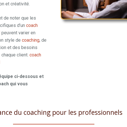
on et créativité.
nt de noter que les
cifiques d’un
coach
l
peuvent varier en
on style de
coaching
, de
tion et des besoins
 chaque client.
coach
l
charleroi
équipe ci-dessous et
oach qui vous
ance du coaching pour les professionnels