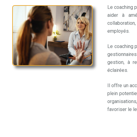
Le coaching p
aider à amé
collaboratio
employés.
co
Le coaching 
gestionnaires
gestion, à r
éclairées.
coa
Il offre un a
plein potentie
organisations
favoriser le l