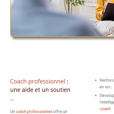
Coach professionnel
:
Renforc
en soi ;
une aide et un soutien
Dévelo
..
l’intell
;
coach
Un
coach professionnel
offre un