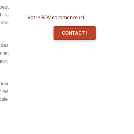
 peut
t la
Votre RDV commence ici
 des
CONTACT !
 des
s en
ques
 leur
r les
ale,