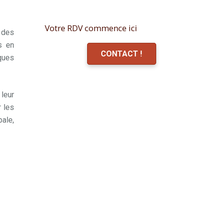
Votre RDV commence ici
 des
s en
CONTACT !
ques
 leur
r les
ale,