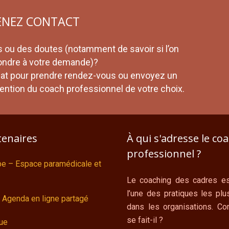
ENEZ CONTACT
 ou des doutes (notamment de savoir si l’on
ondre à votre demande)?
iat pour prendre rendez-vous ou envoyez un
attention du coach professionnel de votre choix.
tenaires
À qui s'adresse le co
professionnel ?
ipe – Espace paramédicale et
Le coaching des cadres es
l’une des pratiques les plu
 Agenda en ligne partagé
dans les organisations. C
se fait-il ?
ue