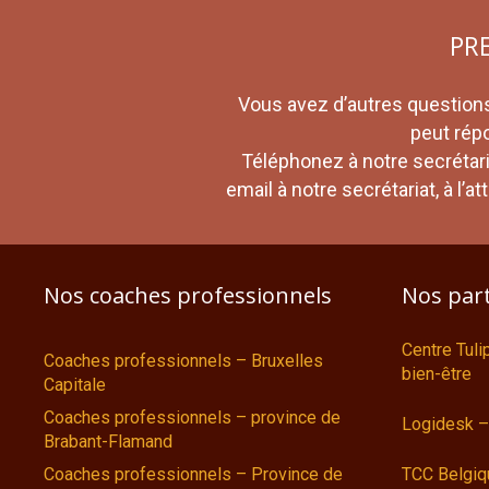
PR
Vous avez d’autres questions
peut rép
Téléphonez à notre secrétar
email à notre secrétariat, à l’
Nos coaches professionnels
Nos par
Centre Tul
Coaches professionnels – Bruxelles
bien-être
Capitale
Coaches professionnels – province de
Logidesk –
Brabant-Flamand
Coaches professionnels – Province de
TCC Belgiq