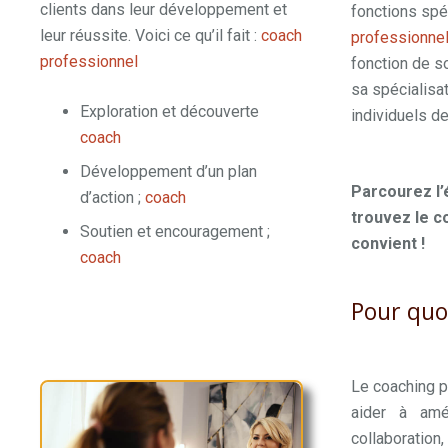
clients dans leur développement et
fonctions spé
leur réussite. Voici ce qu’il fait :
coach
professionne
professionnel
mons
fonction de s
sa spécialisa
Exploration et découverte
individuels de
coach
mons
professionne
Développement d’un plan
Parcourez l’
d’action ;
coach
trouvez le c
Soutien et encouragement ;
convient !
coach
Pour quoi
Le coaching p
aider à amé
collaboratio