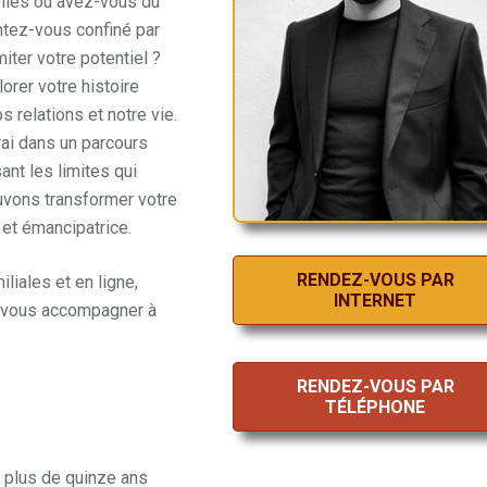
lles ou avez-vous du
ntez-vous confiné par
iter votre potentiel ?
orer votre histoire
s relations et notre vie.
rai dans un parcours
nt les limites qui
uvons transformer votre
et émancipatrice.
RENDEZ-VOUS PAR
liales et en ligne,
INTERNET
 vous accompagner à
RENDEZ-VOUS PAR
TÉLÉPHONE
e plus de quinze ans