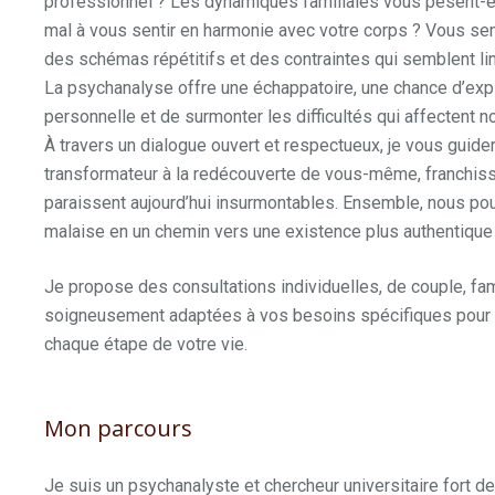
professionnel ? Les dynamiques familiales vous pèsent-e
mal à vous sentir en harmonie avec votre corps ? Vous se
des schémas répétitifs et des contraintes qui semblent lim
La psychanalyse offre une échappatoire, une chance d’expl
personnelle et de surmonter les difficultés qui affectent no
À travers un dialogue ouvert et respectueux, je vous guide
transformateur à la redécouverte de vous-même, franchissa
paraissent aujourd’hui insurmontables. Ensemble, nous po
malaise en un chemin vers une existence plus authentique 
Je propose des consultations individuelles, de couple, fami
soigneusement adaptées à vos besoins spécifiques pour
chaque étape de votre vie.
Mon parcours
Je suis un psychanalyste et chercheur universitaire fort d