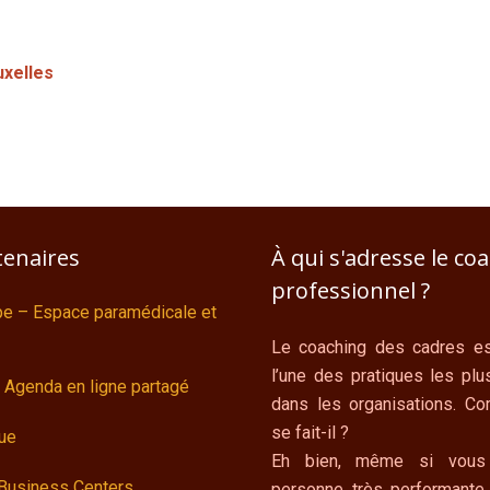
xelles
tenaires
À qui s'adresse le co
professionnel ?
ipe – Espace paramédicale et
Le coaching des cadres es
l’une des pratiques les plu
 Agenda en ligne partagé
dans les organisations. C
se fait-il ?
ue
Eh bien, même si vous
 Business Centers
personne très performante