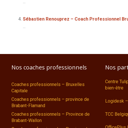
...
Sébastien Renouprez – Coach Professionnel Bru
...
Nos coaches professionnels
Nos par
Centre Tul
Coaches professionnels – Bruxelles
bien-être
Capitale
Coaches professionnels – province de
Logidesk –
Brabant-Flamand
Coaches professionnels – Province de
TCC Belgiq
Brabant-Wallon
OfficePlus