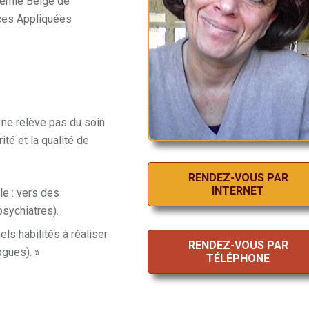
adémie Belge de
nces Appliquées
e relève pas du soin
ité et la qualité de
RENDEZ-VOUS PAR
INTERNET
e : vers des
sychiatres).
ls habilités à réaliser
RENDEZ-VOUS PAR
ogues). »
TÉLÉPHONE