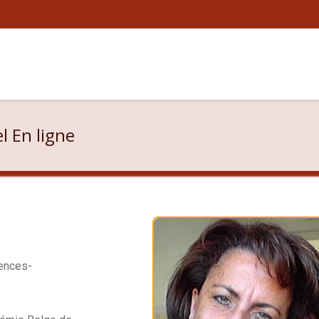
l En ligne
ences-
e