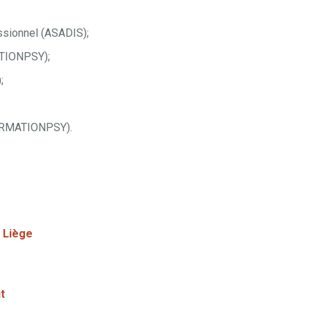
essionnel (ASADIS);
ATIONPSY);
;
FORMATIONPSY).
miliani – Coach Professionnel En ligne
Serena Emiliani – Coach
nel En ligne
 Liège
t