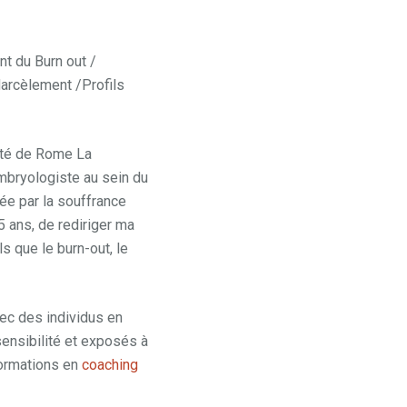
nt du Burn out /
Harcèlement /Profils
ité de Rome La
embryologiste au sein du
e par la souffrance
15 ans, de rediriger ma
s que le burn-out, le
ec des individus en
sensibilité et exposés à
formations en
coaching