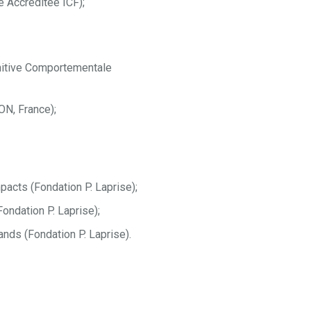
e Accréditée ICF);
gnitive Comportementale
ON, France);
pacts (Fondation P. Laprise);
ndation P. Laprise);
nds (Fondation P. Laprise).