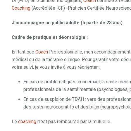
Dr (PhD) en Sciences Biologiques,
Coach
certifiée à l’Ac
Coaching
(Accréditée ICF) -Praticien Certifiée Neuroscie
J’accompagne un public adulte (à partir de 23 ans)
Cadre de pratique et déontologie :
En tant que
Coach
Professionnelle, mon accompagnement n
médical ou de la thérapie clinique. Pour garantir votre sécur
votre suivi, je vous invite à vous réorienter :
En cas de problématiques concernant la santé mental
professionnels de la santé mentale (psychologues, p
En cas de suspicion de TDAH : vers des professionne
des tests neurocognitifs et des bilan (neuropsychol
Le
coaching
n’est pas remboursé par la mutuelle.