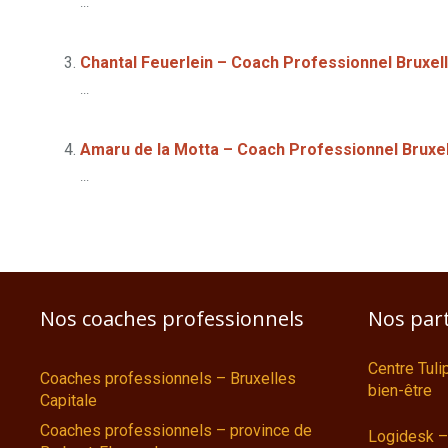
...
Chantal Feuerlein – Coach Professionnel Bruxel
...
Amaru de la Motta – Coach Professionnel Bruxe
...
Nos coaches professionnels
Nos par
Centre Tul
Coaches professionnels – Bruxelles
bien-être
Capitale
Coaches professionnels – province de
Logidesk –