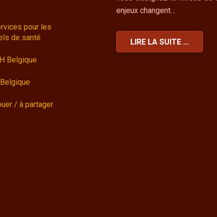
enjeux changent…
rvices pour les
els de santé
LIRE LA SUITE …
H Belgique
Belgique
ouer / à partager