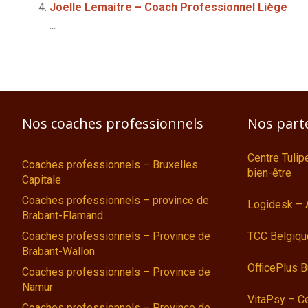
Joelle Lemaitre – Coach Professionnel Liège
...
Nos coaches professionnels
Nos part
Centre Tulip
Coaches professionnels – Bruxelles
bien-être
Capitale
Coaches professionnels – province de
Logidesk – 
Brabant-Flamand
Coaches professionnels – Province de
TCC Belgiqu
Brabant-Wallon
OfficePlus 
Coaches professionnels – Province de
Namur
VitaPsy – Ce
Coaches professionnels – Province de