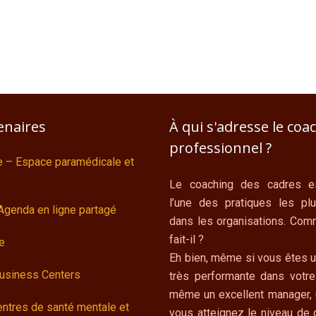
enaires
À qui s'adresse le coa
professionnel ?
e – Espace paramédicale et
Le coaching des cadres es
l’une des pratiques les pl
Agenda en ligne partagé
dans les organisations. Com
fait-il ?
e
Eh bien, même si vous êtes 
Business Centers
très performante dans votr
même un excellent manager, 
ntres de santé mentale et
vous atteignez le niveau de d