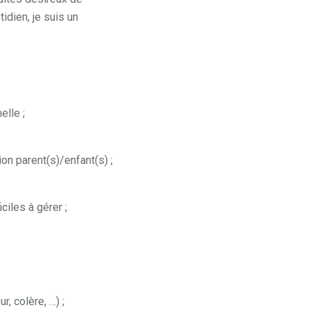
idien, je suis un
elle ;
tion parent(s)/enfant(s) ;
iles à gérer ;
, colère, …) ;