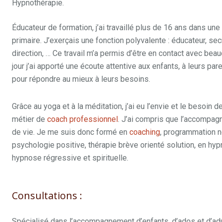
Hypnothérapie.
Éducateur de formation, j’ai travaillé plus de 16 ans dans une
primaire. J’exerçais une fonction polyvalente : éducateur, secr
direction, … Ce travail m’a permis d’être en contact avec b
jour j’ai apporté une écoute attentive aux enfants, à leurs pa
pour répondre au mieux à leurs besoins.
Grâce au yoga et à la méditation, j’ai eu l’envie et le besoin 
métier de
coach professionnel
. J’ai compris que l’accompa
de vie. Je me suis donc formé en
coaching
, programmation n
psychologie positive, thérapie brève orienté solution, en hy
hypnose régressive et spirituelle.
Consultations :
Spécialisé dans l’accompagnement d’enfants, d’ados et d’ad