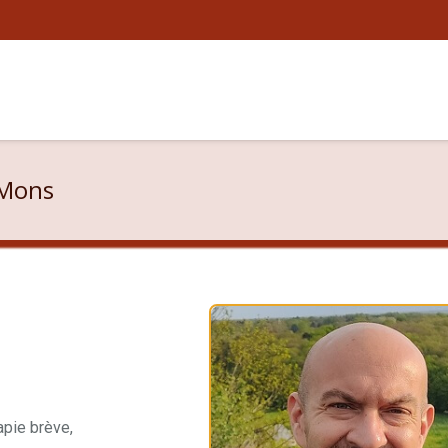
 Mons
apie brève,