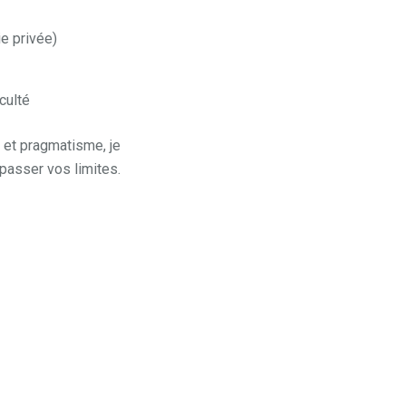
e privée)
culté
e et pragmatisme, je
asser vos limites.