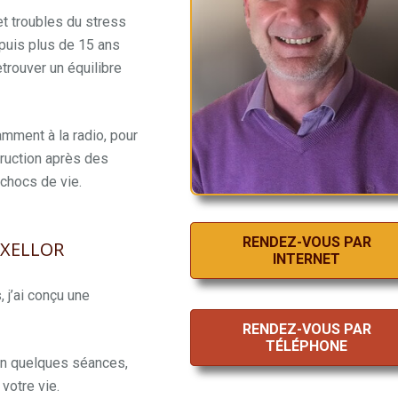
t troubles du stress
puis plus de 15 ans
etrouver un équilibre
amment à la radio, pour
truction après des
 chocs de vie.
RENDEZ-VOUS PAR
 IXELLOR
INTERNET
 j’ai conçu une
RENDEZ-VOUS PAR
TÉLÉPHONE
en quelques séances,
votre vie.