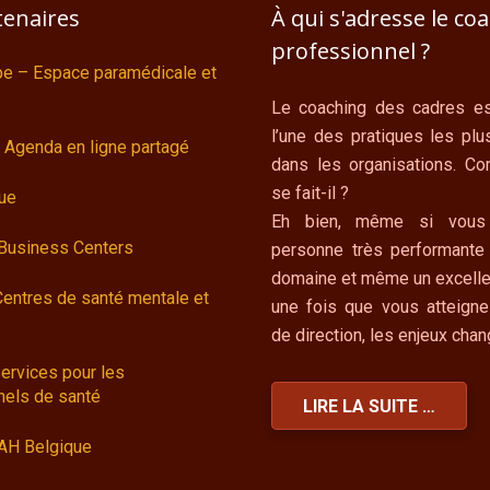
tenaires
À qui s'adresse le co
professionnel ?
ipe – Espace paramédicale et
Le coaching des cadres es
l’une des pratiques les plu
 Agenda en ligne partagé
dans les organisations. C
se fait-il ?
ue
Eh bien, même si vous
 Business Centers
personne très performante
domaine et même un excelle
Centres de santé mentale et
une fois que vous atteigne
de direction, les enjeux cha
ervices pour les
nels de santé
LIRE LA SUITE …
AH Belgique