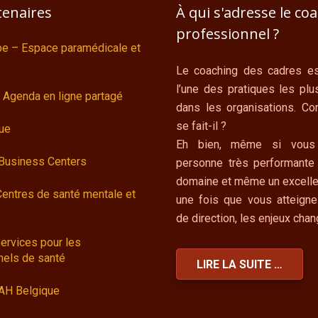
tenaires
À qui s'adresse le co
professionnel ?
ipe – Espace paramédicale et
Le coaching des cadres es
l’une des pratiques les plu
 Agenda en ligne partagé
dans les organisations. C
se fait-il ?
ue
Eh bien, même si vous
 Business Centers
personne très performante
domaine et même un excelle
Centres de santé mentale et
une fois que vous atteigne
de direction, les enjeux cha
ervices pour les
nels de santé
LIRE LA SUITE …
AH Belgique