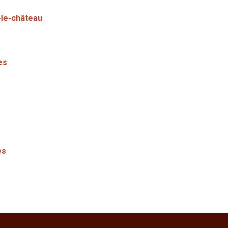
-le-château
es
e
es