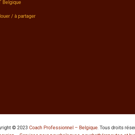
 Belgique
louer / à partager
yright © 2023
Coach Professionnel – Belgique
. Tous droits rése