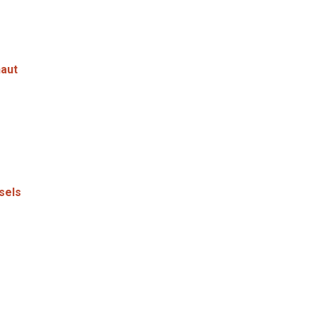
naut
sels