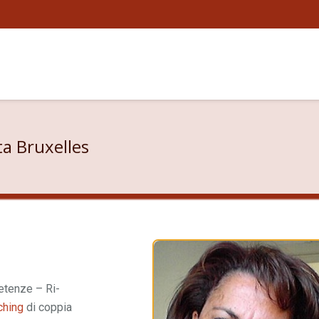
ta Bruxelles
na Emiliani
etenze – Ri-
ching
di coppia