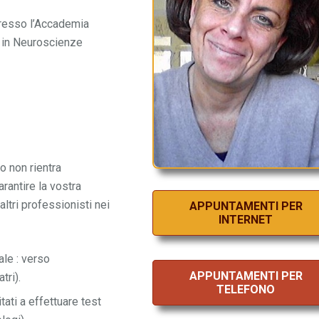
presso l’Accademia
a in Neuroscienze
 non rientra
arantire la vostra
altri professionisti nei
APPUNTAMENTI PER
INTERNET
ale : verso
APPUNTAMENTI PER
tri).
TELEFONO
ati a effettuare test