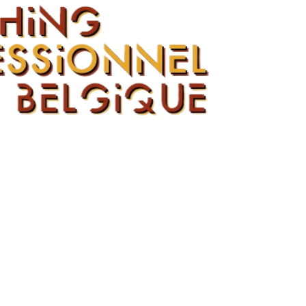
ns | Sylvie Flahaut