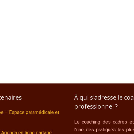
tenaires
À qui s'adresse le co
professionnel ?
ipe – Espace paramédicale et
Le coaching des cadres es
l’une des pratiques les plu
 Agenda en ligne partagé