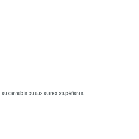
au cannabis ou aux autres stupéfiants.
 – Mons | Sylvie Flahaut