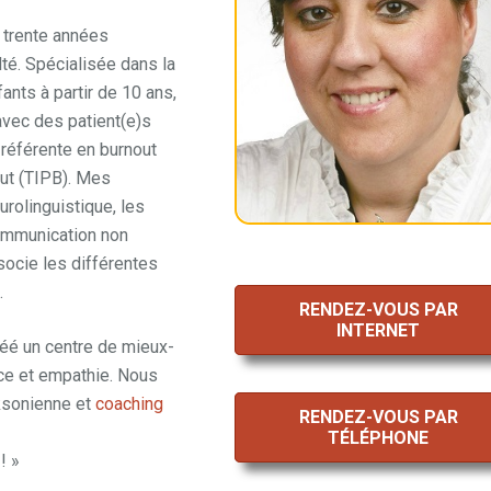
 trente années
é. Spécialisée dans la
ants à partir de 10 ans,
avec des patient(e)s
référente en burnout
nout (TIPB). Mes
urolinguistique, les
communication non
ssocie les différentes
.
RENDEZ-VOUS PAR
INTERNET
éé un centre de mieux-
ce et empathie. Nous
ksonienne et
coaching
RENDEZ-VOUS PAR
TÉLÉPHONE
! »