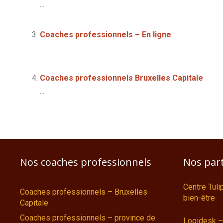
...
Coaches professionnels – En ligne
...
Coaches professionnels Bruxelles Capitale
...
Nos coaches professionnels
Nos par
Centre Tul
Coaches professionnels – Bruxelles
bien-être
Capitale
Coaches professionnels – province de
Logidesk –