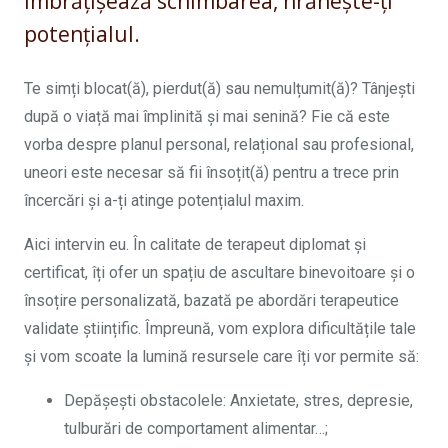
Îmbrățișează schimbarea, hrănește-ți
potențialul.
Te simți blocat(ă), pierdut(ă) sau nemulțumit(ă)? Tânjești
după o viață mai împlinită și mai senină? Fie că este
vorba despre planul personal, relațional sau profesional,
uneori este necesar să fii însoțit(ă) pentru a trece prin
încercări și a-ți atinge potențialul maxim.
Aici intervin eu. În calitate de terapeut diplomat și
certificat, îți ofer un spațiu de ascultare binevoitoare și o
însoțire personalizată, bazată pe abordări terapeutice
validate științific. Împreună, vom explora dificultățile tale
și vom scoate la lumină resursele care îți vor permite să:
Depășești obstacolele: Anxietate, stres, depresie,
tulburări de comportament alimentar…;