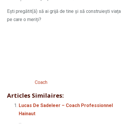
Ești pregătit(ă) să ai grijă de tine și să construiești viața
pe care o meriți?
Professional
Coach Jumet | Andreea De
Sadeleer
Professional
Coach
Articles Similaires:
Lucas De Sadeleer – Coach Professionnel
Hainaut
...