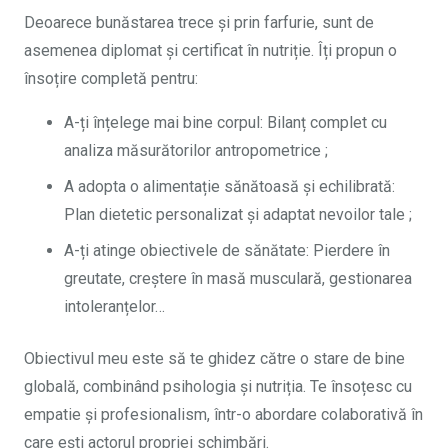
Deoarece bunăstarea trece și prin farfurie, sunt de
asemenea diplomat și certificat în nutriție. Îți propun o
însoțire completă pentru:
A-ți înțelege mai bine corpul: Bilanț complet cu
analiza măsurătorilor antropometrice ;
A adopta o alimentație sănătoasă și echilibrată:
Plan dietetic personalizat și adaptat nevoilor tale ;
A-ți atinge obiectivele de sănătate: Pierdere în
greutate, creștere în masă musculară, gestionarea
intoleranțelor…
Obiectivul meu este să te ghidez către o stare de bine
globală, combinând psihologia și nutriția. Te însoțesc cu
empatie și profesionalism, într-o abordare colaborativă în
care ești actorul propriei schimbări.