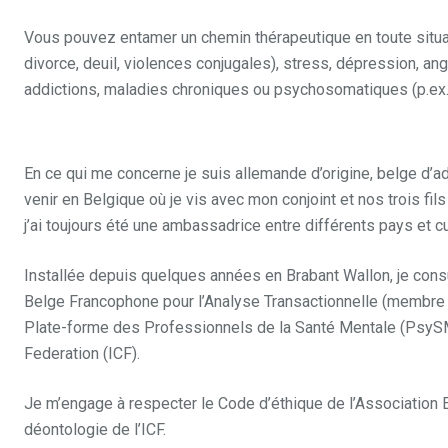
Vous pouvez entamer un chemin thérapeutique en toute situati
divorce, deuil, violences conjugales), stress, dépression, an
addictions, maladies chroniques ou psychosomatiques (p.ex.
ce temps, pendant
En ce qui me concerne je suis allemande d’origine, belge d’a
venir en Belgique où je vis avec mon conjoint et nos trois fils
j’ai toujours été une ambassadrice entre différents pays et c
Installée depuis quelques années en Brabant Wallon, je consu
Belge Francophone pour l’Analyse Transactionnelle (membre
Plate-forme des Professionnels de la Santé Mentale (PsySM).
Federation (ICF).
Pendant ce temps, pendant, alors, puisque, e
Je m’engage à respecter le Code d’éthique de l’Association 
déontologie de l’ICF.