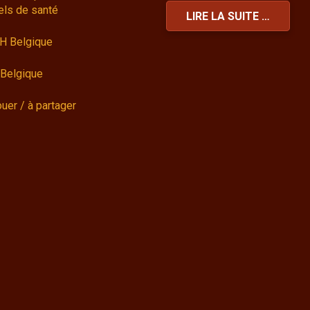
els de santé
LIRE LA SUITE …
H Belgique
Belgique
ouer / à partager