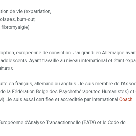
on de vie (expatriation,
goisses, burn-out,
 fibromyalgie).
Pendant
doption, européenne de conviction. J’ai grandi en Allemagne avan
 adolescents. Ayant travaillé au niveau international et étant expa
ultures.
Pendant ce temps, pendant, mais, alors, puisque
lte en français, allemand ou anglais. Je suis membre de l’Assoc
 de la Fédération Belge des Psychothérapeutes Humanistes) et 
 Je suis aussi certifiée et accréditée par International
Coach
t, tant que, mais
Européenne d’Analyse Transactionnelle (EATA) et le Code de