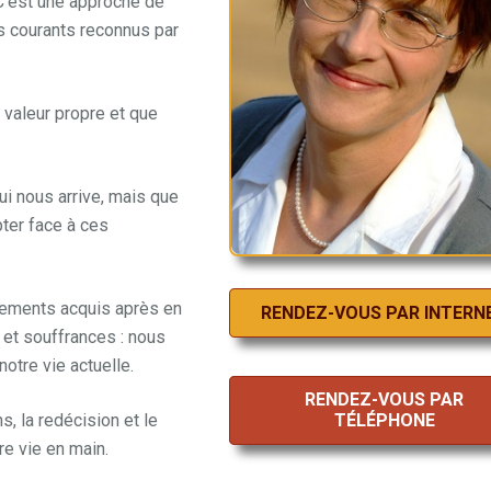
 C’est une approche de
s courants reconnus par
 valeur propre et que
ui nous arrive, mais que
pter face à ces
tements acquis après en
RENDEZ-VOUS PAR INTERN
 et souffrances : nous
otre vie actuelle.
RENDEZ-VOUS PAR
, la redécision et le
TÉLÉPHONE
re vie en main.
Pendant