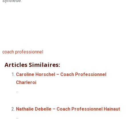
synthèse.
Olivier Born – Coach Professionnel Liège
Olivier Born –
Coach Professionnel Liège
Olivier Born – Coach
Professionnel Liège
Olivier Born – Coach Professionnel
Liège
coach professionnel
liège
Articles Similaires:
Caroline Horschel – Coach Professionnel
Charleroi
...
Nathalie Debelle – Coach Professionnel Hainaut
...